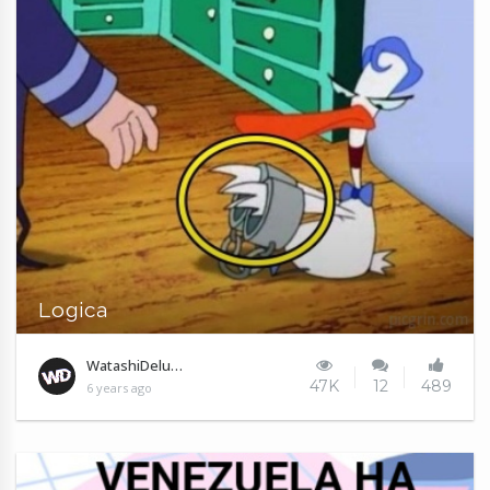
Logica
WatashiDeluxe
47K
12
489
6 years ago