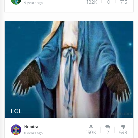
182K
0
713
9 years ago
LOL
Nnoitra
150K
2
699
8 years ago