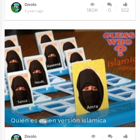
Divolo
180K
0
502
9 years ago
Quién es quien versión islámica
Divolo