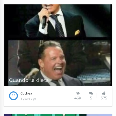
Cuando la dieta
Cochea
46K
5
375
6 years ago