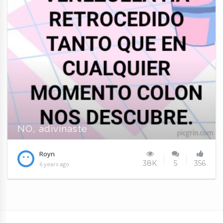
NO, adivinaste
Royn
38K
5
356
6 years ago