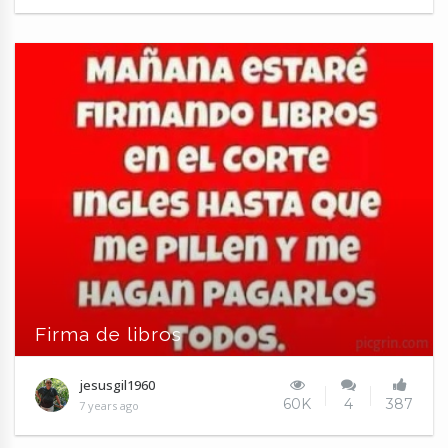
Firma de libros
jesusgil1960
60K
4
387
7 years ago