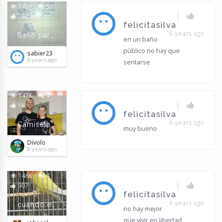
145K
5
|
742
felicitasilva
6 years ago
Baño para Damas
en un baño
pùblico no hay que
sabier23
8 years ago
sentarse
147K
4
|
1K
felicitasilva
6 years ago
Camisetas para fardar de creatividad
muy bueno
Divolo
8 years ago
146K
4
|
907
felicitasilva
6 years ago
cuando estas tras la reja sin cometer algún delito
no hay mejor
que vivir en libertad