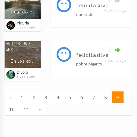
|
1.4K
felicitasilva
6 years ago
Cuando estás reservando sitio y se acerca alguien...
que lindo
PicGrin
8 years ago
152K
3
|
1
914
felicitasilva
6 years ago
En los exámenes finales...
pobre pàjarito
Divolo
8 years ago
«
1
2
3
4
5
6
7
8
9
10
11
»