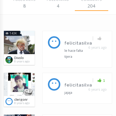
8
4
204
143K
8
|
861
felicitasilva
6 years ago
Donald Trump vs Viento
le hace falta
tijera
Divolo
8 years ago
141K
4
|
1
664
felicitasilva
6 years ago
El dijo que necesitaba mas fotos
jajaja
clerigonr
8 years ago